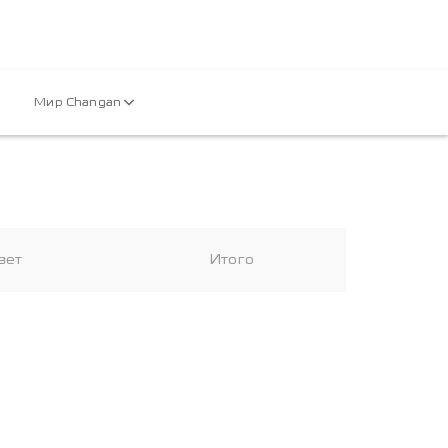
Мир Changan
вет
Итого