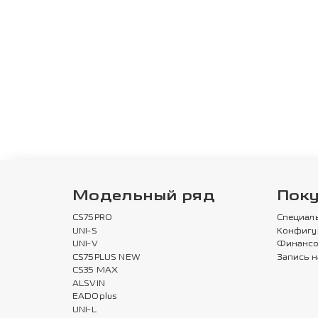
Модельный ряд
Пок
CS75PRO
Специал
UNI-S
Конфигу
UNI-V
Финансо
CS75PLUS NEW
Запись н
CS35 MAX
ALSVIN
EADOplus
UNI-L