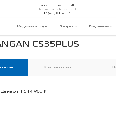
Чанган Центр АвтоГЕРМЕС
г. Москва, ул. Рябиновая, д. 43 Б
+7 (495) 011 46 87
Модельный ряд
Покупка
Владельцам
ANGAN CS35PLUS
икация
Комплектация
Ц
₽
Цена от:
1 644 900