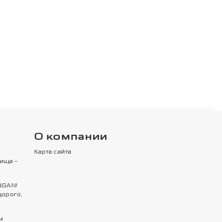
О компании
Карта сайта
ища –
NGAN!
дорого,
м