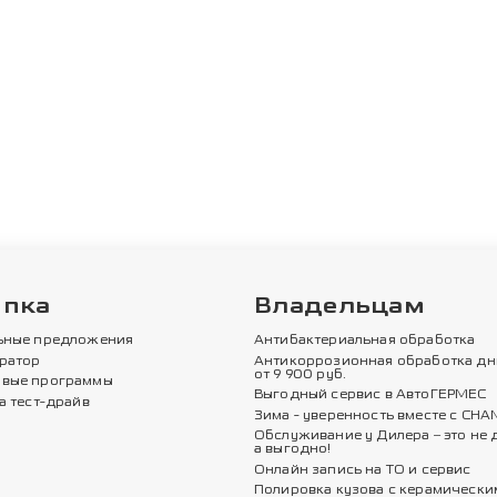
упка
Владельцам
ьные предложения
Антибактериальная обработка
ратор
Антикоррозионная обработка дн
от 9 900 руб.
вые программы
Выгодный сервис в АвтоГЕРМЕС
а тест-драйв
Зима - уверенность вместе с CHA
Обслуживание у Дилера – это не 
а выгодно!
Онлайн запись на ТО и сервис
Полировка кузова с керамически